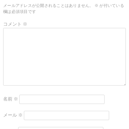
ョ
メールアドレスが公開されることはありません。
※
が付いている
ン
欄は必須項目です
コメント
※
名前
※
メール
※