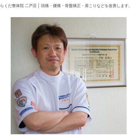
らくだ整体院 二戸店 │ 頭痛・腰痛・骨盤矯正・肩こりなどを改善します。
Skip
to
content